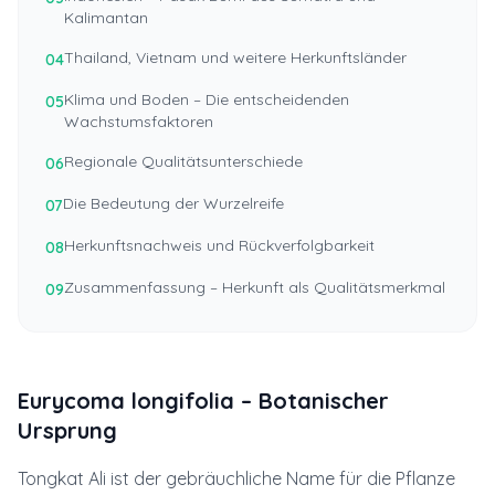
Kalimantan
Thailand, Vietnam und weitere Herkunftsländer
04
Klima und Boden – Die entscheidenden
05
Wachstumsfaktoren
Regionale Qualitätsunterschiede
06
Die Bedeutung der Wurzelreife
07
Herkunftsnachweis und Rückverfolgbarkeit
08
Zusammenfassung – Herkunft als Qualitätsmerkmal
09
Eurycoma longifolia – Botanischer
Ursprung
Tongkat Ali ist der gebräuchliche Name für die Pflanze