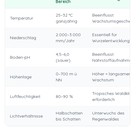
Bereich
25–32 °C
Beeinflusst
Temperatur
ganzjährig
Wachstumsgeschwind
2.000–3.000
Essentiell für
Niederschlag
mm/Jahr
Wurzelentwicklung
4,5–6,0
Beeinflusst
Boden-pH
(sauer)
Nährstoffaufnahme
0–700 m ü.
Höher = langsameres
Höhenlage
NN
Wachstum
Tropisches Waldklim
Luftfeuchtigkeit
80–90 %
erforderlich
Halbschatten
Unterwuchs des
Lichtverhältnisse
bis Schatten
Regenwaldes