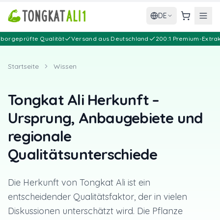
DE
Warenkor
rüfte Qualität
Versand aus Deutschland
200:1 Premium-Extrakt
Si
Startseite
Wissen
Tongkat Ali Herkunft –
Ursprung, Anbaugebiete und
regionale
Qualitätsunterschiede
Die Herkunft von Tongkat Ali ist ein
entscheidender Qualitätsfaktor, der in vielen
Diskussionen unterschätzt wird. Die Pflanze