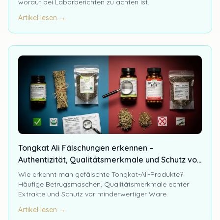
worauf bei Laborberichten zu achten ist.
Artikel lesen →
Tongkat Ali Fälschungen erkennen –
Authentizität, Qualitätsmerkmale und Schutz vor
Betrug
Wie erkennt man gefälschte Tongkat-Ali-Produkte?
Häufige Betrugsmaschen, Qualitätsmerkmale echter
Extrakte und Schutz vor minderwertiger Ware.
Artikel lesen →