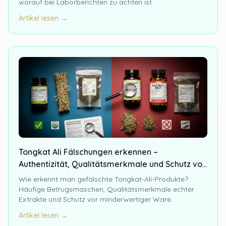
worauf bei Laborberichten zu achten ist.
Artikel lesen →
Tongkat Ali Fälschungen erkennen –
Authentizität, Qualitätsmerkmale und Schutz vor
Betrug
Wie erkennt man gefälschte Tongkat-Ali-Produkte?
Häufige Betrugsmaschen, Qualitätsmerkmale echter
Extrakte und Schutz vor minderwertiger Ware.
Artikel lesen →